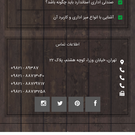
صندلی اداری استاندارد باید چگونه باشد؟
آشنایی با انواع میز اداری و کاربرد آن
اطلاعات تماس
تهران، خیابان وزرا، کوچه هشتم، پلاک 22
+9821 - 89387
+9821 - 88713040
+9821 - 88729717
+9821 - 88713258
: