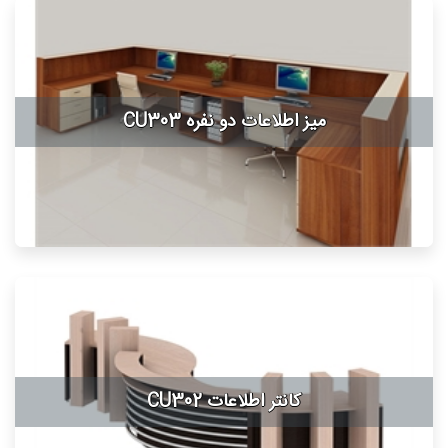
میز اطلاعات دو نفره CU303
کانتر اطلاعات CU302