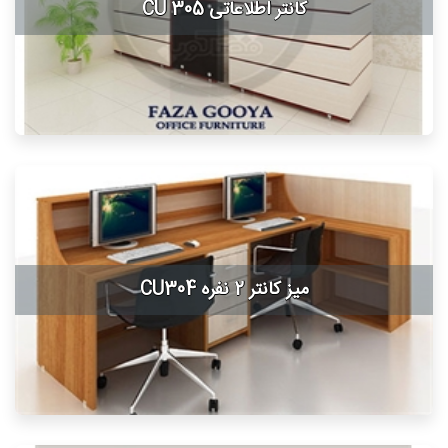
کانتر اطلاعاتی CU 305
میز کانتر 2 نفره CU304