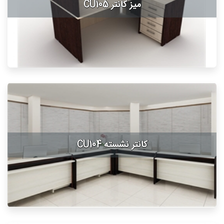
میز کانتر CU105
کانتر نشسته CU104