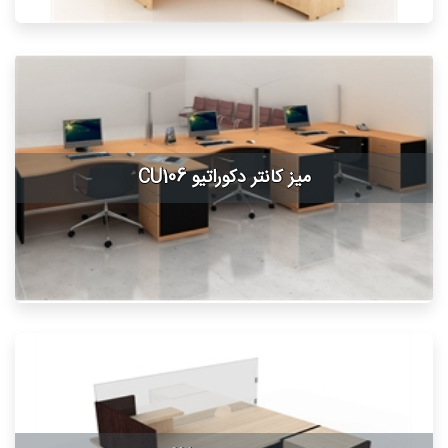
میز کانتر دکوراتیو CU106