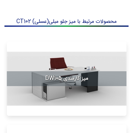
محصولات مرتبط با میز جلو مبلی(عسلی) CT102
میز کارمندی DW105