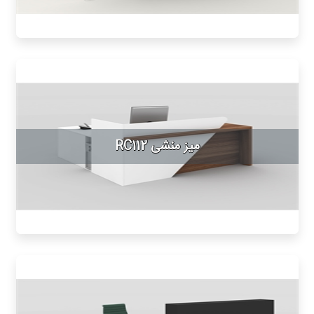
میز منشی RC112