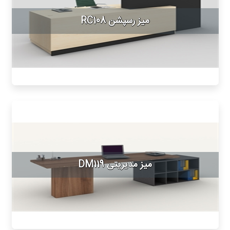
میز رسپشن RC108
میز مدیریتی DM119