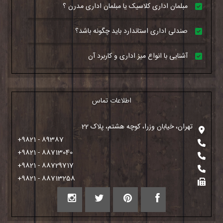
مبلمان اداری کلاسیک یا مبلمان اداری مدرن ؟
صندلی اداری استاندارد باید چگونه باشد؟
آشنایی با انواع میز اداری و کاربرد آن
اطلاعات تماس
تهران، خیابان وزرا، کوچه هشتم، پلاک 22
+9821 - 89387
+9821 - 88713040
+9821 - 88729717
+9821 - 88713258