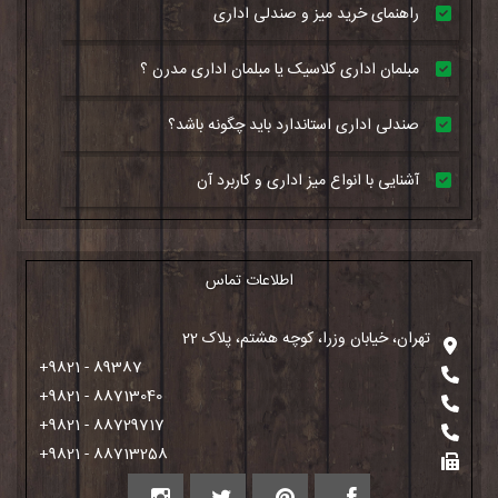
راهنمای خرید میز و صندلی اداری
مبلمان اداری کلاسیک یا مبلمان اداری مدرن ؟
صندلی اداری استاندارد باید چگونه باشد؟
آشنایی با انواع میز اداری و کاربرد آن
اطلاعات تماس
تهران، خیابان وزرا، کوچه هشتم، پلاک 22
+9821 - 89387
+9821 - 88713040
+9821 - 88729717
+9821 - 88713258